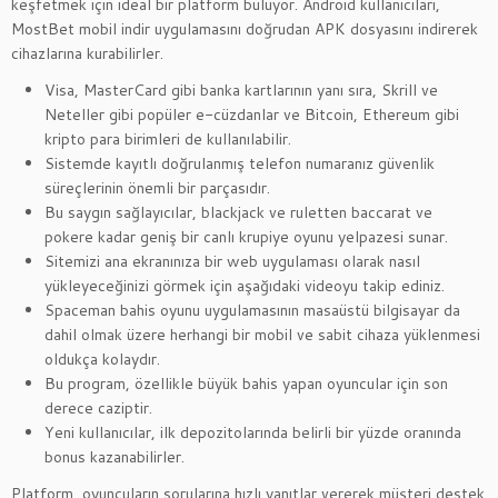
keşfetmek için ideal bir platform buluyor. Android kullanıcıları,
MostBet mobil indir uygulamasını doğrudan APK dosyasını indirerek
cihazlarına kurabilirler.
Visa, MasterCard gibi banka kartlarının yanı sıra, Skrill ve
Neteller gibi popüler e-cüzdanlar ve Bitcoin, Ethereum gibi
kripto para birimleri de kullanılabilir.
Sistemde kayıtlı doğrulanmış telefon numaranız güvenlik
süreçlerinin önemli bir parçasıdır.
Bu saygın sağlayıcılar, blackjack ve ruletten baccarat ve
pokere kadar geniş bir canlı krupiye oyunu yelpazesi sunar.
Sitemizi ana ekranınıza bir web uygulaması olarak nasıl
yükleyeceğinizi görmek için aşağıdaki videoyu takip ediniz.
Spaceman bahis oyunu uygulamasının masaüstü bilgisayar da
dahil olmak üzere herhangi bir mobil ve sabit cihaza yüklenmesi
oldukça kolaydır.
Bu program, özellikle büyük bahis yapan oyuncular için son
derece caziptir.
Yeni kullanıcılar, ilk depozitolarında belirli bir yüzde oranında
bonus kazanabilirler.
Platform, oyuncuların sorularına hızlı yanıtlar vererek müşteri destek