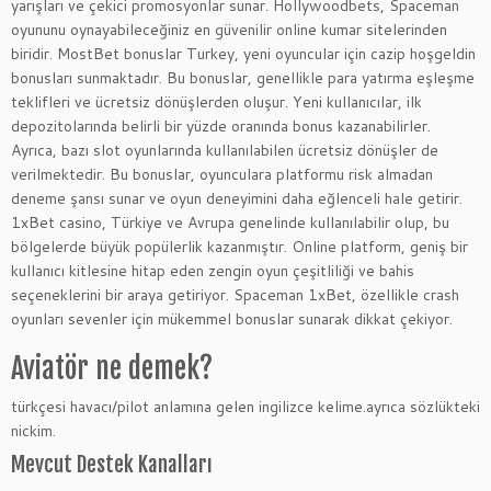
yarışları ve çekici promosyonlar sunar. Hollywoodbets, Spaceman
oyununu oynayabileceğiniz en güvenilir online kumar sitelerinden
biridir. MostBet bonuslar Turkey, yeni oyuncular için cazip hoşgeldin
bonusları sunmaktadır. Bu bonuslar, genellikle para yatırma eşleşme
teklifleri ve ücretsiz dönüşlerden oluşur. Yeni kullanıcılar, ilk
depozitolarında belirli bir yüzde oranında bonus kazanabilirler.
Ayrıca, bazı slot oyunlarında kullanılabilen ücretsiz dönüşler de
verilmektedir. Bu bonuslar, oyunculara platformu risk almadan
deneme şansı sunar ve oyun deneyimini daha eğlenceli hale getirir.
1xBet casino, Türkiye ve Avrupa genelinde kullanılabilir olup, bu
bölgelerde büyük popülerlik kazanmıştır. Online platform, geniş bir
kullanıcı kitlesine hitap eden zengin oyun çeşitliliği ve bahis
seçeneklerini bir araya getiriyor. Spaceman 1xBet, özellikle crash
oyunları sevenler için mükemmel bonuslar sunarak dikkat çekiyor.
Aviatör ne demek?
türkçesi havacı/pilot anlamına gelen ingilizce kelime.ayrıca sözlükteki
nickim.
Mevcut Destek Kanalları