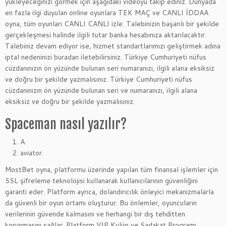
yükleyeceğinizi görmek için aşağıdaki videoyu takip ediniz. Dünyada
en fazla ilgi duyulan online oyunlara TEK MAÇ ve CANLI İDDAA
oyna, tüm oyunları CANLI CANLI izle. Talebinizin başarılı bir şekilde
gerçekleşmesi halinde ilgili tutar banka hesabınıza aktarılacaktır.
Talebiniz devam ediyor ise, hizmet standartlarımızı geliştirmek adına
iptal nedeninizi buradan iletebilirsiniz. Türkiye Cumhuriyeti nüfus
cüzdanınızın ön yüzünde bulunan seri numaranızı, ilgili alana eksiksiz
ve doğru bir şekilde yazmalısınız. Türkiye Cumhuriyeti nüfus
cüzdanınızın ön yüzünde bulunan seri ve numaranızı, ilgili alana
eksiksiz ve doğru bir şekilde yazmalısınız.
Spaceman nasıl yazılır?
A.
aviator.
MostBet oyna, platformu üzerinde yapılan tüm finansal işlemler için
SSL şifreleme teknolojisi kullanarak kullanıcılarının güvenliğini
garanti eder. Platform ayrıca, dolandırıcılık önleyici mekanizmalarla
da güvenli bir oyun ortamı oluşturur. Bu önlemler, oyuncuların
verilerinin güvende kalmasını ve herhangi bir dış tehditten
korunmasını sağlar. Platform VIP Kulüp ve Sadakat Programı,