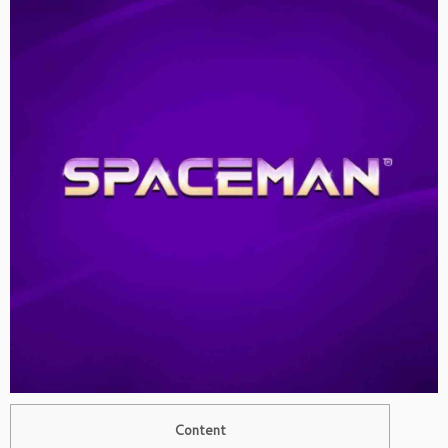
Content