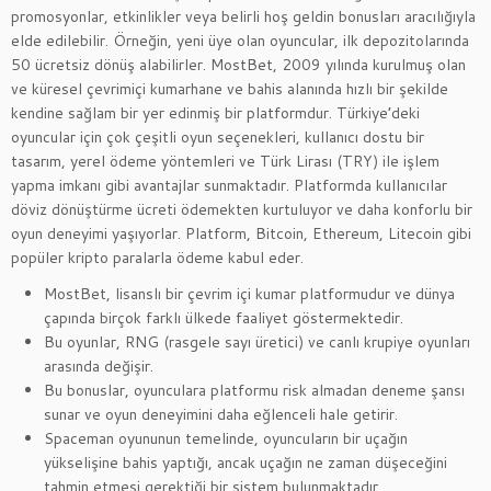
promosyonlar, etkinlikler veya belirli hoş geldin bonusları aracılığıyla
elde edilebilir. Örneğin, yeni üye olan oyuncular, ilk depozitolarında
50 ücretsiz dönüş alabilirler. MostBet, 2009 yılında kurulmuş olan
ve küresel çevrimiçi kumarhane ve bahis alanında hızlı bir şekilde
kendine sağlam bir yer edinmiş bir platformdur. Türkiye’deki
oyuncular için çok çeşitli oyun seçenekleri, kullanıcı dostu bir
tasarım, yerel ödeme yöntemleri ve Türk Lirası (TRY) ile işlem
yapma imkanı gibi avantajlar sunmaktadır. Platformda kullanıcılar
döviz dönüştürme ücreti ödemekten kurtuluyor ve daha konforlu bir
oyun deneyimi yaşıyorlar. Platform, Bitcoin, Ethereum, Litecoin gibi
popüler kripto paralarla ödeme kabul eder.
MostBet, lisanslı bir çevrim içi kumar platformudur ve dünya
çapında birçok farklı ülkede faaliyet göstermektedir.
Bu oyunlar, RNG (rasgele sayı üretici) ve canlı krupiye oyunları
arasında değişir.
Bu bonuslar, oyunculara platformu risk almadan deneme şansı
sunar ve oyun deneyimini daha eğlenceli hale getirir.
Spaceman oyununun temelinde, oyuncuların bir uçağın
yükselişine bahis yaptığı, ancak uçağın ne zaman düşeceğini
tahmin etmesi gerektiği bir sistem bulunmaktadır.