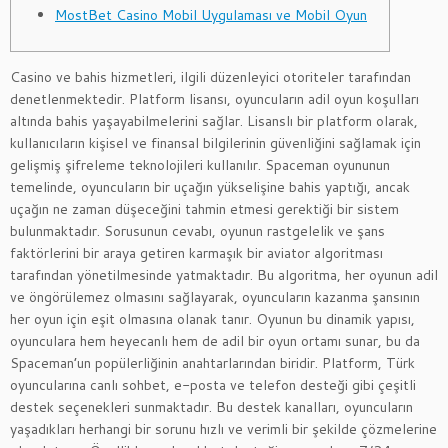
MostBet Casino Mobil Uygulaması ve Mobil Oyun
Casino ve bahis hizmetleri, ilgili düzenleyici otoriteler tarafından
denetlenmektedir. Platform lisansı, oyuncuların adil oyun koşulları
altında bahis yaşayabilmelerini sağlar. Lisanslı bir platform olarak,
kullanıcıların kişisel ve finansal bilgilerinin güvenliğini sağlamak için
gelişmiş şifreleme teknolojileri kullanılır. Spaceman oyununun
temelinde, oyuncuların bir uçağın yükselişine bahis yaptığı, ancak
uçağın ne zaman düşeceğini tahmin etmesi gerektiği bir sistem
bulunmaktadır. Sorusunun cevabı, oyunun rastgelelik ve şans
faktörlerini bir araya getiren karmaşık bir aviator algoritması
tarafından yönetilmesinde yatmaktadır. Bu algoritma, her oyunun adil
ve öngörülemez olmasını sağlayarak, oyuncuların kazanma şansının
her oyun için eşit olmasına olanak tanır. Oyunun bu dinamik yapısı,
oyunculara hem heyecanlı hem de adil bir oyun ortamı sunar, bu da
Spaceman’un popülerliğinin anahtarlarından biridir. Platform, Türk
oyuncularına canlı sohbet, e-posta ve telefon desteği gibi çeşitli
destek seçenekleri sunmaktadır. Bu destek kanalları, oyuncuların
yaşadıkları herhangi bir sorunu hızlı ve verimli bir şekilde çözmelerine